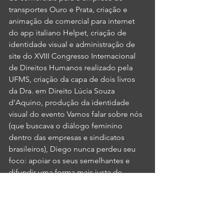
transportes Ouro e Prata, criação e 
animação de comercial para internet 
do app italiano Helpet, criação de 
identidade visual e administração de 
site do XVIII Congresso Internacional 
de Direitos Humanos realizado pela 
UFMS, criação da capa de dois livros 
da Dra. em Direito Lúcia Souza 
d'Aquino, produção da identidade 
visual do evento Vamos falar sobre nós 
(que buscava o diálogo feminino 
dentro das empresas e sindicatos 
brasileiros), Diego nunca perdeu seu 
foco: apoiar os seus semelhantes e 
difundir uma forma mais justa de 
competição no mercado, levando 
assim a publicidade e o 
Black Money
como ferramentas para uma sociedade 